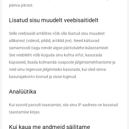
päeva pärast.
Lisatud sisu muudelt veebisaitidelt
Selle veebisaidi artiklites võib olla lisatud sisu muudest
allikatest (videod, pildid, artiklid jne). Need käituvad
samamoodi nagu nende algse päritolulehe külastamisel.
See veebileht võib koguda sinu kohta infot, kasutada
küpsiseid, lisada kolmanda osapoole jälgimismehhanisme ja
neid sinu tegevuse jälgimiseks kasutada, kui oled sinna
kasutajakonto loonud ja sisse loginud.
Analüütika
Kui soovid parooli taastamist, siis sinu IP aadress on kuvatud
taastamise kirjas.
Kui kaua me andmeid säilitame