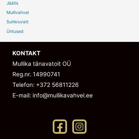
Jäätis
Mullivahvel
Suhkruvatt
Üritused
KONTAKT​
Mullika tänavatoit OÜ
Reg.nr. 14990741
Telefon: +372 56811226
E-mail: info@mullikavahvel.ee