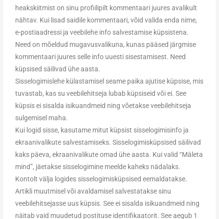
heakskiitmist on sinu profiilipilt kommentaari juures avalikult
nähtav. Kui lisad saidile kommentaari, võid valida enda nime,
e-postiaadressi ja veebilehe info salvestamise küpsistena.
Need on mõeldud mugavusvalikuna, kunas pääsed järgmise
kommentaari juures selle info uuesti sisestamisest. Need
küpsised säilivad ühe aasta.
Sisselogimislehe külastamisel seame paika ajutise küpsise, mis
tuvastab, kas su veebilehitseja lubab küpsiseid või ei. See
küpsis ei sisalda isikuandmeid ning võetakse veebilehitseja
sulgemisel maha.
Kui logid sisse, kasutame mitut küpsist sisselogimisinfo ja
ekraanivalikute salvestamiseks. Sisselogimisküpsised säilivad
kaks päeva, ekraanivalikute omad ühe aasta. Kui valid “Mäleta
mind”, jäetakse sisselogimine meelde kaheks nädalaks.
Kontolt välja logides sisselogimisküpsised eemaldatakse.
Artikli muutmisel või avaldamisel salvestatakse sinu
veebilehitsejasse uus küpsis. See ei sisalda isikuandmeid ning
näitab vaid muudetud postituse identifikaatorit. See aegub 1