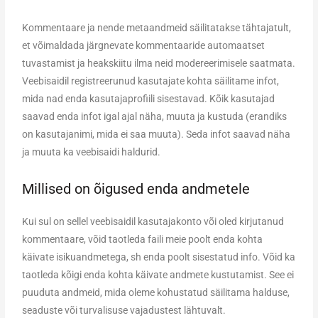
Kommentaare ja nende metaandmeid säilitatakse tähtajatult,
et võimaldada järgnevate kommentaaride automaatset
tuvastamist ja heakskiitu ilma neid modereerimisele saatmata.
Veebisaidil registreerunud kasutajate kohta säilitame infot,
mida nad enda kasutajaprofiili sisestavad. Kõik kasutajad
saavad enda infot igal ajal näha, muuta ja kustuda (erandiks
on kasutajanimi, mida ei saa muuta). Seda infot saavad näha
ja muuta ka veebisaidi haldurid.
Millised on õigused enda andmetele
Kui sul on sellel veebisaidil kasutajakonto või oled kirjutanud
kommentaare, võid taotleda faili meie poolt enda kohta
käivate isikuandmetega, sh enda poolt sisestatud info. Võid ka
taotleda kõigi enda kohta käivate andmete kustutamist. See ei
puuduta andmeid, mida oleme kohustatud säilitama halduse,
seaduste või turvalisuse vajadustest lähtuvalt.